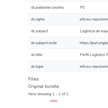
dc.publisher.country
PE
dc.rights
info:eu-repo/se
dc.subject
Logística de exp
dc.subject.ocde
https://purl.org
dc.title
Perfil Logístico 
dc.type
info:eu-repo/sem
Files
Original bundle
Now showing
1 - 1 of 1