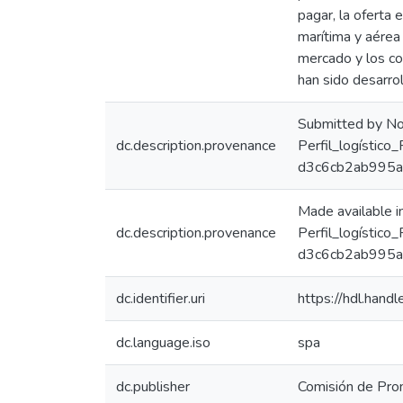
pagar, la oferta 
marítima y aérea 
mercado y los co
han sido desarro
Submitted by No
dc.description.provenance
Perfil_logístic
d3c6cb2ab995a
Made available 
dc.description.provenance
Perfil_logístic
d3c6cb2ab995a6
dc.identifier.uri
https://hdl.han
dc.language.iso
spa
dc.publisher
Comisión de Prom