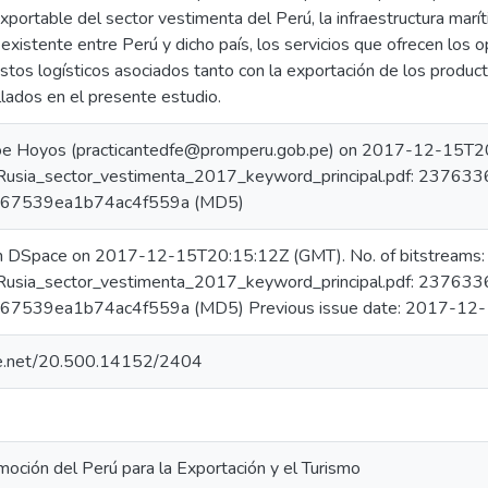
exportable del sector vestimenta del Perú, la infraestructura marí
existente entre Perú y dicho país, los servicios que ofrecen los 
stos logísticos asociados tanto con la exportación de los produc
llados en el presente estudio.
e Hoyos (practicantedfe@promperu.gob.pe) on 2017-12-15T20:
o_Rusia_sector_vestimenta_2017_keyword_principal.pdf: 237633
67539ea1b74ac4f559a (MD5)
in DSpace on 2017-12-15T20:15:12Z (GMT). No. of bitstreams:
o_Rusia_sector_vestimenta_2017_keyword_principal.pdf: 237633
7539ea1b74ac4f559a (MD5) Previous issue date: 2017-12
dle.net/20.500.14152/2404
oción del Perú para la Exportación y el Turismo