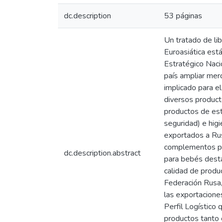
dc.description
53 páginas
Un tratado de li
Euroasiática est
Estratégico Nac
país ampliar mer
implicado para el
diversos product
productos de est
seguridad) e higi
exportados a Rus
complementos par
dc.description.abstract
para bebés desta
calidad de produ
Federación Rusa,
las exportacion
Perfil Logístico
productos tanto 