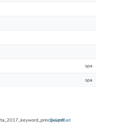
spa
spa
enta_2017_keyword_principal.pdf
Download