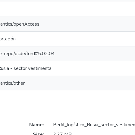
mantics/openAccess
ortación
/pe-repo/ocde/ford#5.02.04
Rusia - sector vestimenta
antics/other
Name:
Perfil_logístico_Rusia_sector_vestim
Size:
2.27 MB