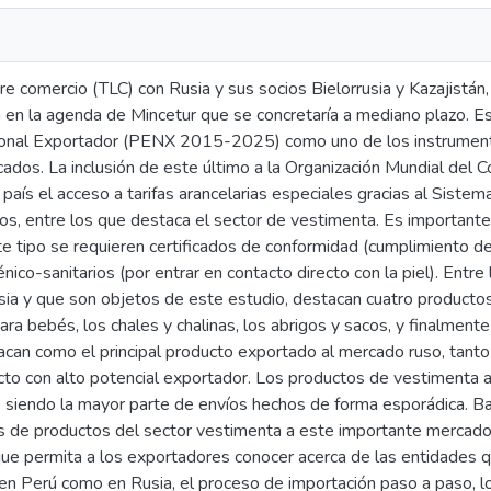
bre comercio (TLC) con Rusia y sus socios Bielorrusia y Kazajistá
á en la agenda de Mincetur que se concretaría a mediano plazo. E
ional Exportador (PENX 2015-2025) como uno de los instrumento
cados. La inclusión de este último a la Organización Mundial de
 país el acceso a tarifas arancelarias especiales gracias al Sist
os, entre los que destaca el sector de vestimenta. Es importante
e tipo se requieren certificados de conformidad (cumplimiento d
énico-sanitarios (por entrar en contacto directo con la piel). Ent
ia y que son objetos de este estudio, destacan cuatro productos 
a bebés, los chales y chalinas, los abrigos y sacos, y finalment
can como el principal producto exportado al mercado ruso, tant
cto con alto potencial exportador. Los productos de vestimenta 
 siendo la mayor parte de envíos hechos de forma esporádica. Baj
es de productos del sector vestimenta a este importante merca
 que permita a los exportadores conocer acerca de las entidades q
en Perú como en Rusia, el proceso de importación paso a paso, l