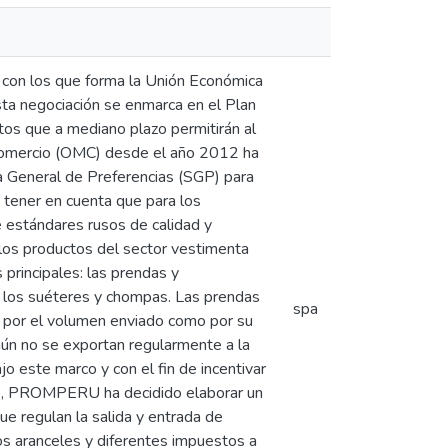
n, con los que forma la Unión Económica
sta negociación se enmarca en el Plan
s que a mediano plazo permitirán al
l Comercio (OMC) desde el año 2012 ha
ema General de Preferencias (SGP) para
 tener en cuenta que para los
e estándares rusos de calidad y
re los productos del sector vestimenta
principales: las prendas y
e los suéteres y chompas. Las prendas
spa
o por el volumen enviado como por su
aún no se exportan regularmente a la
o este marco y con el fin de incentivar
do, PROMPERU ha decidido elaborar un
ue regulan la salida y entrada de
os aranceles y diferentes impuestos a