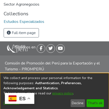
Sector Agronegocios
Collections
Estudios Especializados
Full item page
Siguenos en
Comisión de Promoción del Perú para la Exportación y el
Turismo - PROMPERÚ
We collect and process your personal information for the
Central telefónica: (511) 616 7300 / 616 7400 Calle Uno
following purposes:
Authentication, Preferences,
Oeste 50, Edificio Mincetur, Pisos 13 y 14, San Isidro -
Acknowledgement and Statistics
.
Lima
To learn more, please read our
privacy policy
.
ES
Customize
Decline
That's ok
Copyright 2025 PROMPERÚ