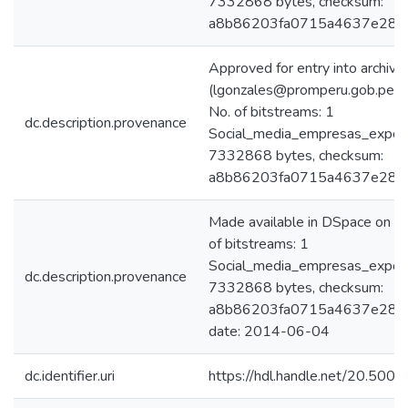
7332868 bytes, checksum:
a8b86203fa0715a4637e28a3
Approved for entry into archive
(lgonzales@promperu.gob.pe)
No. of bitstreams: 1
dc.description.provenance
Social_media_empresas_export
7332868 bytes, checksum:
a8b86203fa0715a4637e28a3
Made available in DSpace on
of bitstreams: 1
Social_media_empresas_export
dc.description.provenance
7332868 bytes, checksum:
a8b86203fa0715a4637e28a32
date: 2014-06-04
dc.identifier.uri
https://hdl.handle.net/20.500