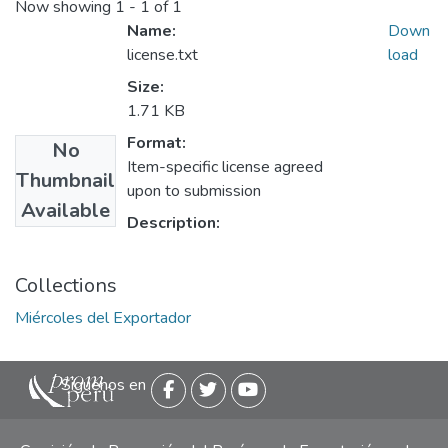
Now showing
1 - 1 of 1
Name:
Down
license.txt
load
Size:
1.71 KB
Format:
No
Item-specific license agreed
Thumbnail
upon to submission
Available
Description:
Collections
Miércoles del Exportador
Siguenos en