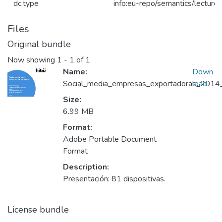
dc.type
info:eu-repo/semantics/lecture
Files
Original bundle
Now showing
1 - 1 of 1
Name:
Down
Social_media_empresas_exportadoras_2014_k
load
Size:
6.99 MB
Format:
Adobe Portable Document
Format
Description:
Presentación: 81 dispositivas.
License bundle