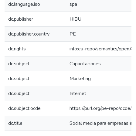
dc.language.iso
spa
dc.publisher
HIBU
dc.publisher.country
PE
dc.rights
info:eu-repo/semantics/openAc
dc.subject
Capacitaciones
dc.subject
Marketing
dc.subject
Internet
dc.subject.ocde
https://purl.org/pe-repo/ocde/
dc.title
Social media para empresas ex