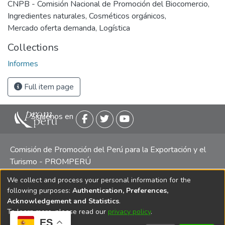
CNPB - Comisión Nacional de Promoción del Biocomercio
,
Ingredientes naturales
,
Cosméticos orgánicos
,
Mercado oferta demanda
,
Logística
Collections
Informes
Full item page
Siguenos en
Comisión de Promoción del Perú para la Exportación y el
Turismo - PROMPERÚ
We collect and process your personal information for the
Central telefónica: (511) 616 7300 / 616 7400 Calle Uno
following purposes:
Authentication, Preferences,
Oeste 50, Edificio Mincetur, Pisos 13 y 14, San Isidro -
Acknowledgement and Statistics
.
Lima
To learn more, please read our
privacy policy
.
ES