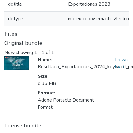
dc.title
Exportaciones 2023
dc.type
info:eu-repo/semantics/lecture
Files
Original bundle
Now showing
1 - 1 of 1
Name:
Down
Resultado_Exportaciones_2024_keyword_prin
load
Size:
8.36 MB
Format:
Adobe Portable Document
Format
License bundle