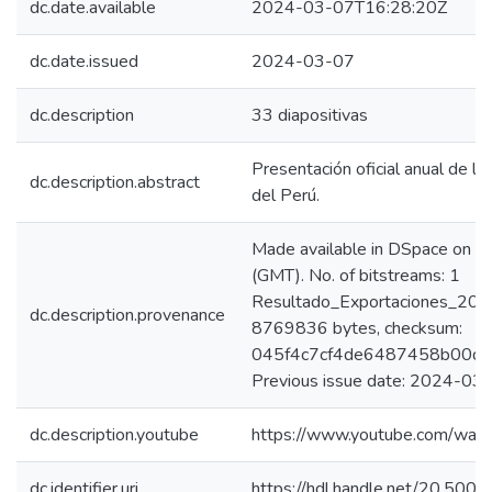
dc.date.available
2024-03-07T16:28:20Z
dc.date.issued
2024-03-07
dc.description
33 diapositivas
Presentación oficial anual de la
dc.description.abstract
del Perú.
Made available in DSpace on
(GMT). No. of bitstreams: 1
Resultado_Exportaciones_2024
dc.description.provenance
8769836 bytes, checksum:
045f4c7cf4de6487458b00dd
Previous issue date: 2024-03
dc.description.youtube
https://www.youtube.com/wa
dc.identifier.uri
https://hdl.handle.net/20.50