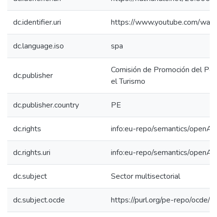
dc.identifier.uri
https://www.youtube.com/wa
dc.language.iso
spa
Comisión de Promoción del Perú
dc.publisher
el Turismo
dc.publisher.country
PE
dc.rights
info:eu-repo/semantics/openAc
dc.rights.uri
info:eu-repo/semantics/openAc
dc.subject
Sector multisectorial
dc.subject.ocde
https://purl.org/pe-repo/ocde/