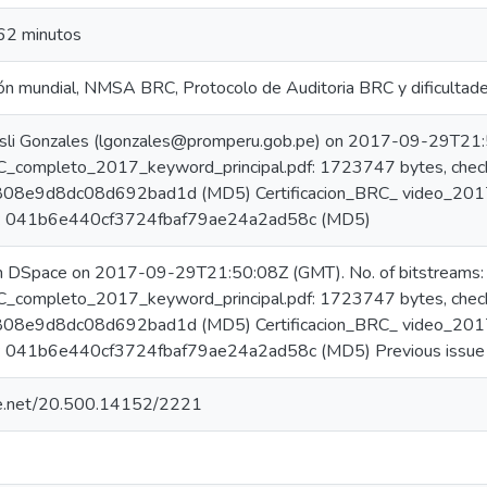
 62 minutos
ión mundial, NMSA BRC, Protocolo de Auditoria BRC y dificulta
sli Gonzales (lgonzales@promperu.gob.pe) on 2017-09-29T21:5
RC_completo_2017_keyword_principal.pdf: 1723747 bytes, chec
8e9d8dc08d692bad1d (MD5) Certificacion_BRC_ video_2017_
m: 041b6e440cf3724fbaf79ae24a2ad58c (MD5)
in DSpace on 2017-09-29T21:50:08Z (GMT). No. of bitstreams:
RC_completo_2017_keyword_principal.pdf: 1723747 bytes, chec
8e9d8dc08d692bad1d (MD5) Certificacion_BRC_ video_2017_
m: 041b6e440cf3724fbaf79ae24a2ad58c (MD5) Previous issue
dle.net/20.500.14152/2221