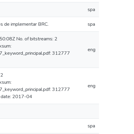
spa
des de implementar BRC.
spa
0:08Z No. of bitstreams: 2
ksum:
eng
keyword_principal.pdf: 312777
 2
ksum:
eng
keyword_principal.pdf: 312777
 date: 2017-04
spa