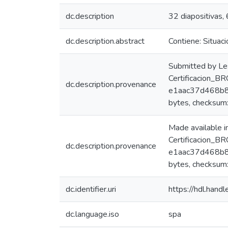
dc.description
32 diapositivas,
dc.description.abstract
Contiene: Situac
Submitted by Le
Certificacion_B
dc.description.provenance
e1aac37d468b80
bytes, checksu
Made available 
Certificacion_B
dc.description.provenance
e1aac37d468b80
bytes, checksu
dc.identifier.uri
https://hdl.han
dc.language.iso
spa