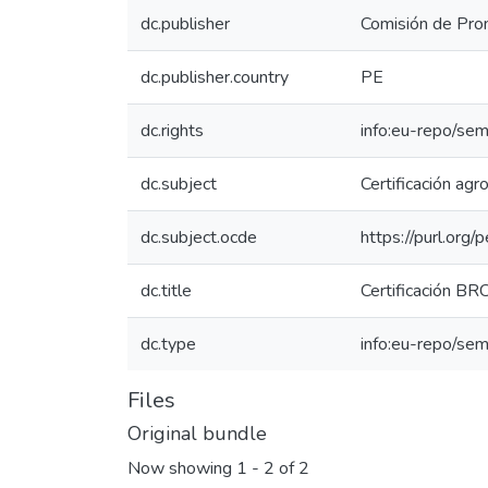
dc.publisher
Comisión de Prom
dc.publisher.country
PE
dc.rights
info:eu-repo/se
dc.subject
Certificación agr
dc.subject.ocde
https://purl.org
dc.title
Certificación B
dc.type
info:eu-repo/sem
Files
Original bundle
Now showing
1 - 2 of 2