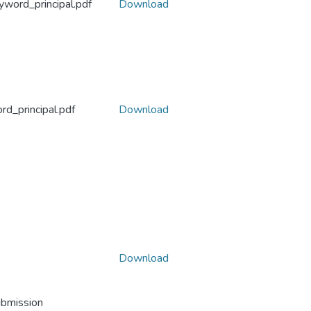
word_principal.pdf
Download
d_principal.pdf
Download
Download
ubmission