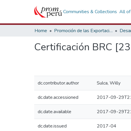
Communities & Collections
All o
Home
Promoción de las Exportaciones
Desar
Certificación BRC [2
dc.contributor.author
Sulca, Willy
dc.date.accessioned
2017-09-29T21
dc.date.available
2017-09-29T21
dc.date.issued
2017-04