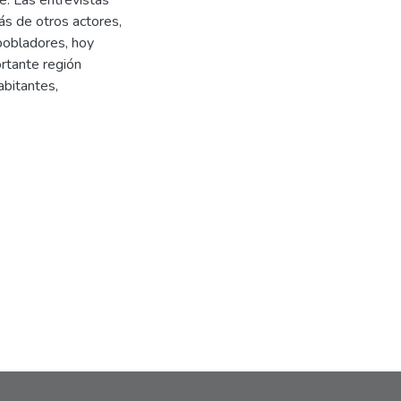
é. Las entrevistas
ás de otros actores,
pobladores, hoy
rtante región
abitantes,