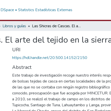
f DSpace
Statistics
Estadísticas Externas
Libros y guías
Las Shicras de Cascas. El arte del tejido en la sierra de Lima
 El arte del tejido en la sier
URI
https://hdl.handle.net/20.500.14152/2150
Abstract
Este trabajo de investigación recoge nuestro interés resp
de bolsas tejidas de casca en ciertas localidades de la pro
de las que no se contaba con ningún registro bibliográfico 
conocido, preocupación que fue acogida por MINCETUR. 
a 2010, se realizó el trabajo de campo en los distritos d
Tupicocha, Santiago de Tuna, Lahuaytambo y Langa, provinc