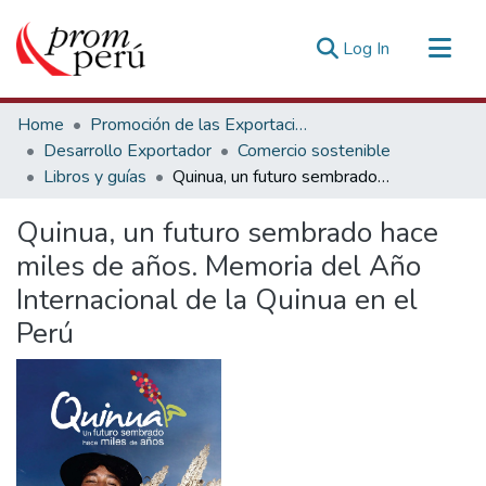
(current)
Log In
Communities & Collections
Home
Promoción de las Exportaciones
All of DSpace
Desarrollo Exportador
Comercio sostenible
Libros y guías
Quinua, un futuro sembrado hace miles de años. Memoria del Año Internacional de la Quinua en el Perú
Statistics
Estadísticas Externas
Quinua, un futuro sembrado hace
miles de años. Memoria del Año
Internacional de la Quinua en el
Perú