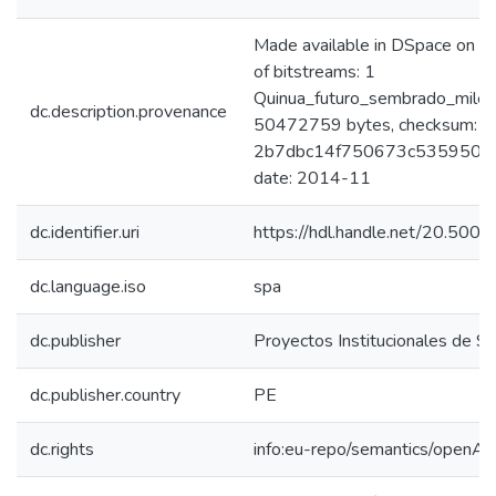
Made available in DSpace on
of bitstreams: 1
Quinua_futuro_sembrado_miles
dc.description.provenance
50472759 bytes, checksum:
2b7dbc14f750673c535950db7
date: 2014-11
dc.identifier.uri
https://hdl.handle.net/20.50
dc.language.iso
spa
dc.publisher
Proyectos Institucionales de San
dc.publisher.country
PE
dc.rights
info:eu-repo/semantics/openAc