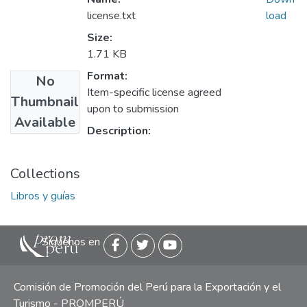
license.txt
load
Size:
1.71 KB
Format:
No
Item-specific license agreed
Thumbnail
upon to submission
Available
Description:
Collections
Libros y guías
Siguenos en
Comisión de Promoción del Perú para la Exportación y el
Turismo - PROMPERÚ