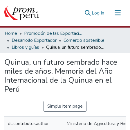
(current)
Log In
Communities & Collections
Home
Promoción de las Exportaciones
All of DSpace
Desarrollo Exportador
Comercio sostenible
Libros y guías
Quinua, un futuro sembrado hace miles de años. Memoria del Año Internacional de la Quinua en el Perú
Statistics
Estadísticas Externas
Quinua, un futuro sembrado hace
miles de años. Memoria del Año
Internacional de la Quinua en el
Perú
Simple item page
dc.contributor.author
Ministerio de Agricultura y Rie