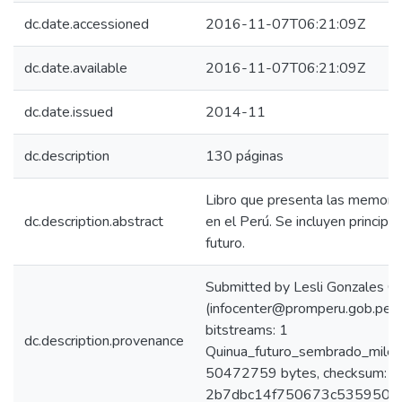
dc.date.accessioned
2016-11-07T06:21:09Z
dc.date.available
2016-11-07T06:21:09Z
dc.date.issued
2014-11
dc.description
130 páginas
Libro que presenta las memorias
dc.description.abstract
en el Perú. Se incluyen principa
futuro.
Submitted by Lesli Gonzales C
(infocenter@promperu.gob.pe)
bitstreams: 1
dc.description.provenance
Quinua_futuro_sembrado_miles
50472759 bytes, checksum:
2b7dbc14f750673c535950d