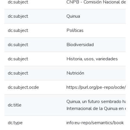
dc.subject
CNPB - Comisión Nacional de P
dc.subject
Quinua
dc.subject
Políticas
dc.subject
Biodiversidad
dc.subject
Historia, usos, variedades
dc.subject
Nutrición
dc.subject.ocde
https://purl.org/pe-repo/ocde/
Quinua, un futuro sembrado hac
dc.title
Internacional de la Quinua en el
dc.type
info:eu-repo/semantics/book