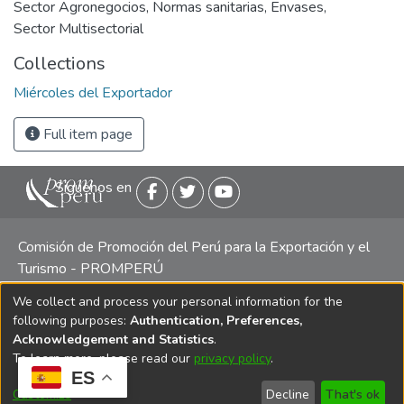
Sector Agronegocios
,
Normas sanitarias
,
Envases
,
Sector Multisectorial
Collections
Miércoles del Exportador
Full item page
Siguenos en
Comisión de Promoción del Perú para la Exportación y el
Turismo - PROMPERÚ
We collect and process your personal information for the
Central telefónica: (511) 616 7300 / 616 7400 Calle Uno
following purposes:
Authentication, Preferences,
Oeste 50, Edificio Mincetur, Pisos 13 y 14, San Isidro -
Acknowledgement and Statistics
.
Lima
To learn more, please read our
privacy policy
.
ES
Customize
Decline
That's ok