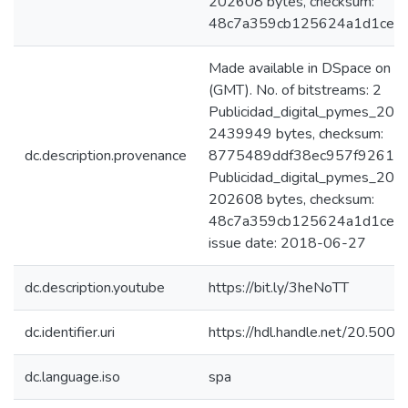
202608 bytes, checksum:
48c7a359cb125624a1d1ce1
Made available in DSpace on
(GMT). No. of bitstreams: 2
Publicidad_digital_pymes_2018
2439949 bytes, checksum:
dc.description.provenance
8775489ddf38ec957f926148
Publicidad_digital_pymes_2018
202608 bytes, checksum:
48c7a359cb125624a1d1ce11
issue date: 2018-06-27
dc.description.youtube
https://bit.ly/3heNoTT
dc.identifier.uri
https://hdl.handle.net/20.50
dc.language.iso
spa