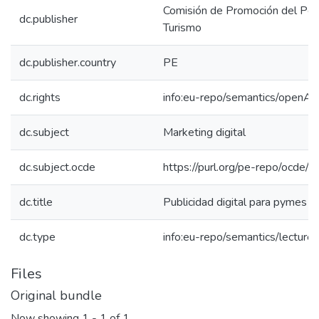
Comisión de Promoción del Perú
dc.publisher
Turismo
dc.publisher.country
PE
dc.rights
info:eu-repo/semantics/openAc
dc.subject
Marketing digital
dc.subject.ocde
https://purl.org/pe-repo/ocde/
dc.title
Publicidad digital para pymes [
dc.type
info:eu-repo/semantics/lecture
Files
Original bundle
Now showing
1 - 1 of 1