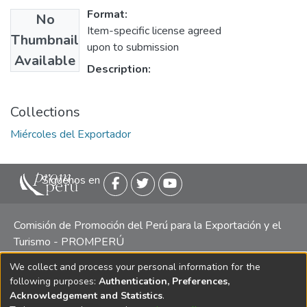
Format:
No
Item-specific license agreed
Thumbnail
upon to submission
Available
Description:
Collections
Miércoles del Exportador
Siguenos en
Comisión de Promoción del Perú para la Exportación y el
Turismo - PROMPERÚ
We collect and process your personal information for the
Central telefónica: (511) 616 7300 / 616 7400 Calle Uno
following purposes:
Authentication, Preferences,
Oeste 50, Edificio Mincetur, Pisos 13 y 14, San Isidro -
Acknowledgement and Statistics
.
Lima