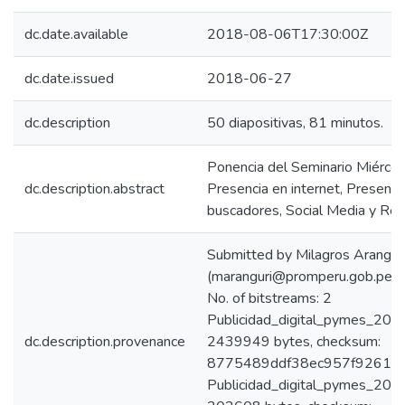
dc.date.available
2018-08-06T17:30:00Z
dc.date.issued
2018-06-27
dc.description
50 diapositivas, 81 minutos.
Ponencia del Seminario Miércol
dc.description.abstract
Presencia en internet, Presenc
buscadores, Social Media y Re
Submitted by Milagros Arangur
(maranguri@promperu.gob.pe)
No. of bitstreams: 2
Publicidad_digital_pymes_2018
dc.description.provenance
2439949 bytes, checksum:
8775489ddf38ec957f926148
Publicidad_digital_pymes_2018