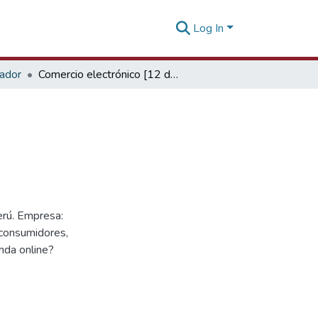
Log In
tador
Comercio electrónico [12 de junio de 2013]
erú. Empresa:
 consumidores,
nda online?