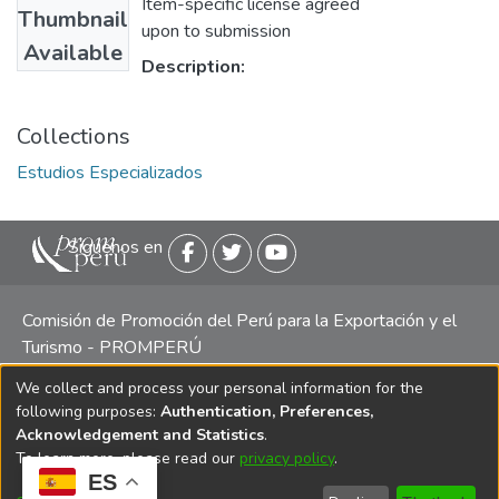
Item-specific license agreed
Thumbnail
upon to submission
Available
Description:
Collections
Estudios Especializados
Siguenos en
Comisión de Promoción del Perú para la Exportación y el
Turismo - PROMPERÚ
We collect and process your personal information for the
Central telefónica: (511) 616 7300 / 616 7400 Calle Uno
following purposes:
Authentication, Preferences,
Oeste 50, Edificio Mincetur, Pisos 13 y 14, San Isidro -
Acknowledgement and Statistics
.
Lima
To learn more, please read our
privacy policy
.
ES