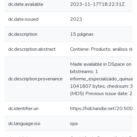
dc.date.available
2023-11-17T18:22:31Z
dc.date.issued
2023
dc.description
15 páginas
dc.description.abstract
Contiene: Producto, análisis de
Made available in DSpace on 
bitstreams: 1
dc.description.provenance
informe_especializado_quinua_
1041807 bytes, checksum:
(MD5) Previous issue date: 20
dc.identifier.uri
https://hdl.handle.net/20.50
dc.language.iso
spa