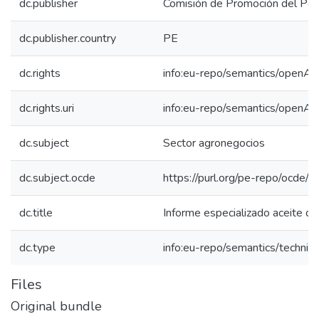
dc.publisher
Comisión de Promoción del Perú
dc.publisher.country
PE
dc.rights
info:eu-repo/semantics/openAc
dc.rights.uri
info:eu-repo/semantics/openAc
dc.subject
Sector agronegocios
dc.subject.ocde
https://purl.org/pe-repo/ocde/
dc.title
Informe especializado aceite d
dc.type
info:eu-repo/semantics/techni
Files
Original bundle