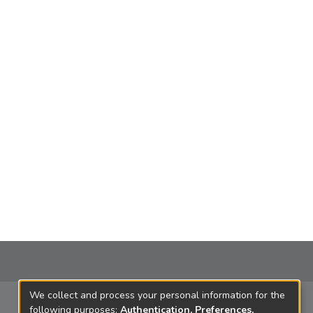
We collect and process your personal information for the
following purposes:
Authentication, Preferences,