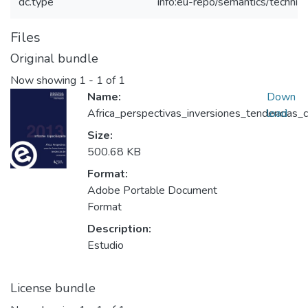
dc.type
info:eu-repo/semantics/techni
Files
Original bundle
Now showing
1 - 1 of 1
Name:
Down
Africa_perspectivas_inversiones_tendencias
load
Size:
500.68 KB
Format:
Adobe Portable Document
Format
Description:
Estudio
License bundle