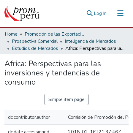
(current)
Log In
Communities & Collections
Home
Promoción de las Exportaciones
All of DSpace
Prospectiva Comercial
Inteligencia de Mercados
Estudios de Mercados
Africa: Perspectivas para las inversiones y tendencias de consumo
Statistics
Estadísticas Externas
Africa: Perspectivas para las
inversiones y tendencias de
consumo
Simple item page
dc.contributor.author
Comisión de Promoción del Perú
dc.date.accessioned
2018-02-16T21:37:46Z