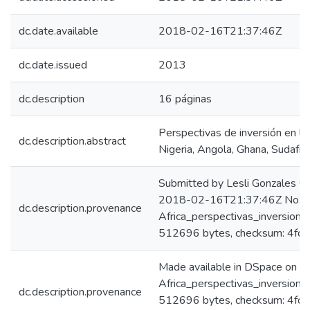
dc.date.available
2018-02-16T21:37:46Z
dc.date.issued
2013
dc.description
16 páginas
Perspectivas de inversión en lo
dc.description.abstract
Nigeria, Angola, Ghana, Sudafri
Submitted by Lesli Gonzales C
2018-02-16T21:37:46Z No. of 
dc.description.provenance
Africa_perspectivas_inversion
512696 bytes, checksum: 4
Made available in DSpace on 
Africa_perspectivas_inversion
dc.description.provenance
512696 bytes, checksum: 4