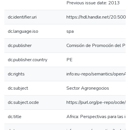
Previous issue date: 2013
dc.identifier.uri
https://hdl.handle.net/20.50
dc.language.iso
spa
dc.publisher
Comisión de Promoción del Perú
dc.publisher.country
PE
dc.rights
info:eu-repo/semantics/openAc
dc.subject
Sector Agronegocios
dc.subject.ocde
https://purl.org/pe-repo/ocde/
dc.title
Africa: Perspectivas para las i