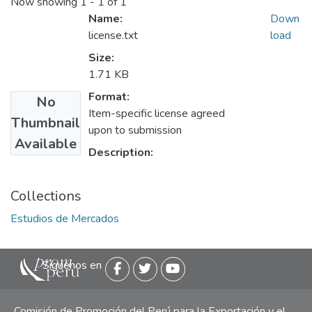
Now showing
1 - 1 of 1
Name:
Down
license.txt
load
Size:
1.71 KB
Format:
No
Item-specific license agreed
Thumbnail
upon to submission
Available
Description:
Collections
Estudios de Mercados
Siguenos en
Comisión de Promoción del Perú para la Exportación y el