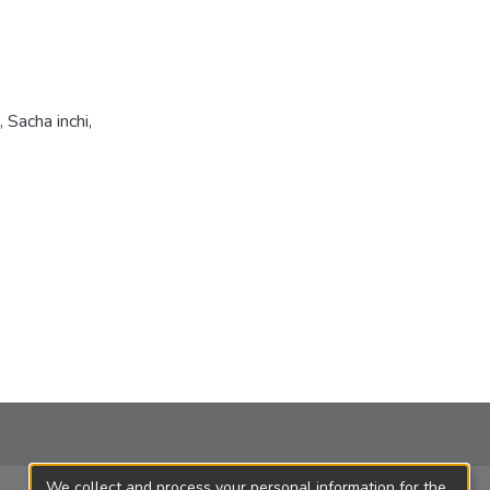
,
Sacha inchi
,
We collect and process your personal information for the