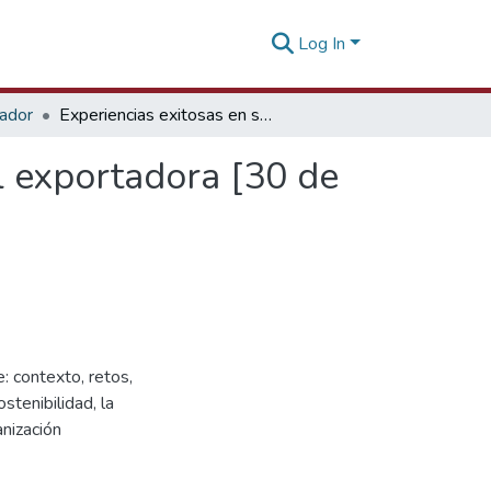
Log In
tador
Experiencias exitosas en sostenibilidad empresarial exportadora [30 de marzo de 2022]
l exportadora [30 de
: contexto, retos,
stenibilidad, la
anización