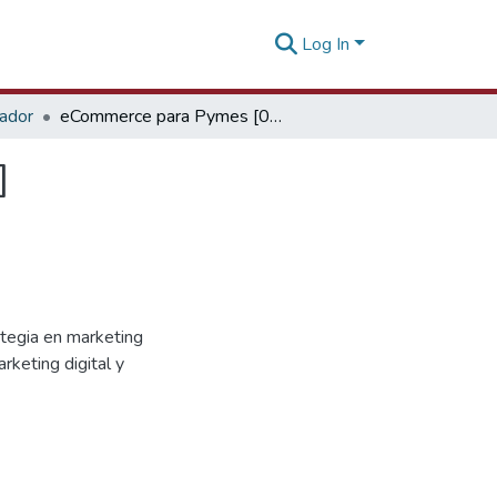
Log In
tador
eCommerce para Pymes [06 de setiembre de 2017]
]
tegia en marketing
arketing digital y