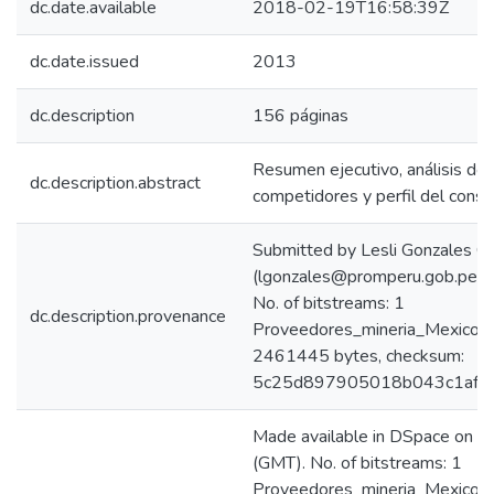
dc.date.available
2018-02-19T16:58:39Z
dc.date.issued
2013
dc.description
156 páginas
Resumen ejecutivo, análisis de
dc.description.abstract
competidores y perfil del cons
Submitted by Lesli Gonzales C
(lgonzales@promperu.gob.pe)
No. of bitstreams: 1
dc.description.provenance
Proveedores_mineria_Mexico_2
2461445 bytes, checksum:
5c25d897905018b043c1afc2
Made available in DSpace on
(GMT). No. of bitstreams: 1
Proveedores_mineria_Mexico_2