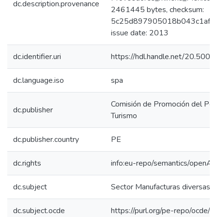
dc.description.provenance
2461445 bytes, checksum:
5c25d897905018b043c1afc2d
issue date: 2013
dc.identifier.uri
https://hdl.handle.net/20.50
dc.language.iso
spa
Comisión de Promoción del Perú
dc.publisher
Turismo
dc.publisher.country
PE
dc.rights
info:eu-repo/semantics/openAc
dc.subject
Sector Manufacturas diversas
dc.subject.ocde
https://purl.org/pe-repo/ocde/