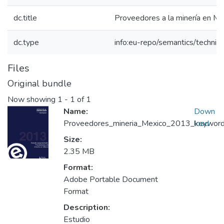
dc.title
Proveedores a la minería en Mé
dc.type
info:eu-repo/semantics/techni
Files
Original bundle
Now showing
1 - 1 of 1
Name:
Down
Proveedores_mineria_Mexico_2013_keyword_p
load
Size:
2.35 MB
Format:
Adobe Portable Document
Format
Description:
Estudio