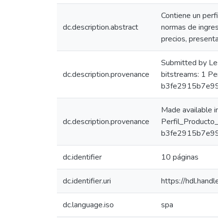
Contiene un perf
dc.description.abstract
normas de ingreso
precios, present
Submitted by Le
dc.description.provenance
bitstreams: 1 P
b3fe2915b7e9
Made available 
dc.description.provenance
Perfil_Producto
b3fe2915b7e99
dc.identifier
10 páginas
dc.identifier.uri
https://hdl.han
dc.language.iso
spa