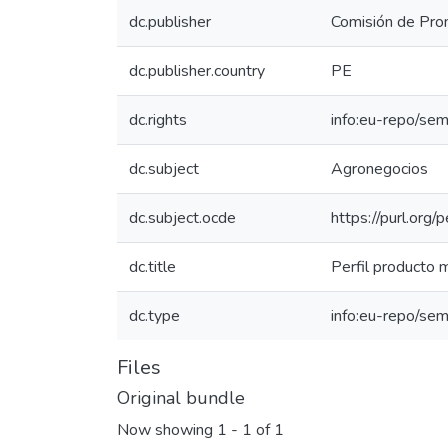
dc.publisher
Comisión de Prom
dc.publisher.country
PE
dc.rights
info:eu-repo/se
dc.subject
Agronegocios
dc.subject.ocde
https://purl.org
dc.title
Perfil producto
dc.type
info:eu-repo/sem
Files
Original bundle
Now showing
1 - 1 of 1