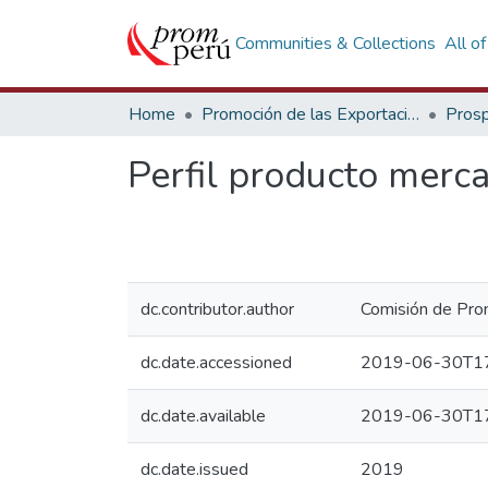
Communities & Collections
All o
Home
Promoción de las Exportaciones
Prosp
Perfil producto merc
dc.contributor.author
Comisión de Prom
dc.date.accessioned
2019-06-30T17
dc.date.available
2019-06-30T17
dc.date.issued
2019