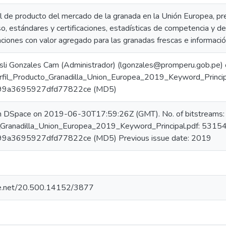
il de producto del mercado de la granada en la Unión Europea, pr
, estándares y certificaciones, estadísticas de competencia y del
aciones con valor agregado para las granadas frescas e informació
sli Gonzales Cam (Administrador) (lgonzales@promperu.gob.pe
erfil_Producto_Granadilla_Union_Europea_2019_Keyword_Princip
99a3695927dfd77822ce (MD5)
in DSpace on 2019-06-30T17:59:26Z (GMT). No. of bitstreams:
_Granadilla_Union_Europea_2019_Keyword_Principal.pdf: 53154
9a3695927dfd77822ce (MD5) Previous issue date: 2019
dle.net/20.500.14152/3877