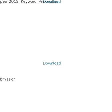
ropea_2019_Keyword_Principal.pdf
Download
Download
ubmission