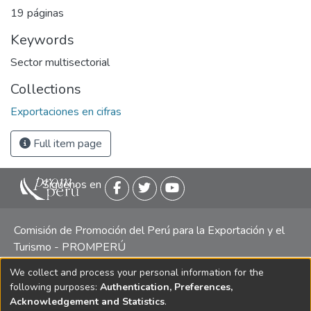
19 páginas
Keywords
Sector multisectorial
Collections
Exportaciones en cifras
Full item page
Siguenos en
Comisión de Promoción del Perú para la Exportación y el
Turismo - PROMPERÚ
We collect and process your personal information for the
Central telefónica: (511) 616 7300 / 616 7400 Calle Uno
following purposes:
Authentication, Preferences,
Oeste 50, Edificio Mincetur, Pisos 13 y 14, San Isidro -
Acknowledgement and Statistics
.
Lima