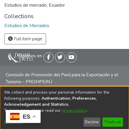
Estudios de mercado
,
Ecuador
Collections
Estudios de Mercados
Full item page
Siguenos en
Comisión de Promoción del Perú para la Exportación y el
Turismo - PROMPERÚ
We collect and process your personal information for the
Central telefónica: (511) 616 7300 / 616 7400 Calle Uno
following purposes:
Authentication, Preferences,
Oeste 50, Edificio Mincetur, Pisos 13 y 14, San Isidro -
Acknowledgement and Statistics
.
Lima
To learn more, please read our
privacy policy
.
ES
Customize
Decline
That's ok
Copyright 2025 PROMPERÚ