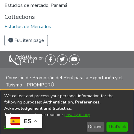
Estudios de mercado
,
Panamá
Collections
Estudios de Mercados
Full item page
Siguenos en
Comisión de Promoción del Perú para la Exportación y el
Turismo - PROMPERÚ
We collect and process your personal information for the
Central telefónica: (511) 616 7300 / 616 7400 Calle Uno
following purposes:
Authentication, Preferences,
Oeste 50, Edificio Mincetur, Pisos 13 y 14, San Isidro -
Acknowledgement and Statistics
.
Lima
To learn more, please read our
privacy policy
.
ES
Customize
Decline
That's ok
Copyright 2025 PROMPERÚ