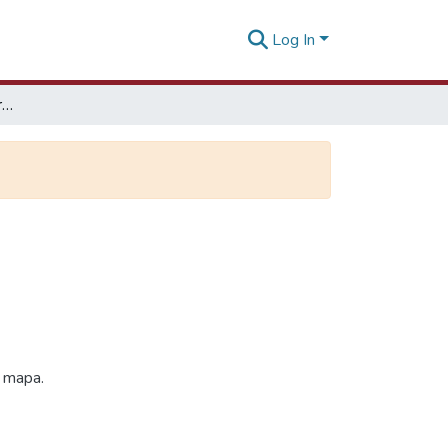
Log In
Cajamarca Guía práctica para el viajero
y mapa.