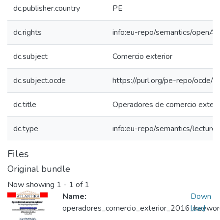
dc.publisher.country
PE
dc.rights
info:eu-repo/semantics/openAc
dc.subject
Comercio exterior
dc.subject.ocde
https://purl.org/pe-repo/ocde/
dc.title
Operadores de comercio exteri
dc.type
info:eu-repo/semantics/lecture
Files
Original bundle
Now showing
1 - 1 of 1
Name:
Down
operadores_comercio_exterior_2016_keyword_
load