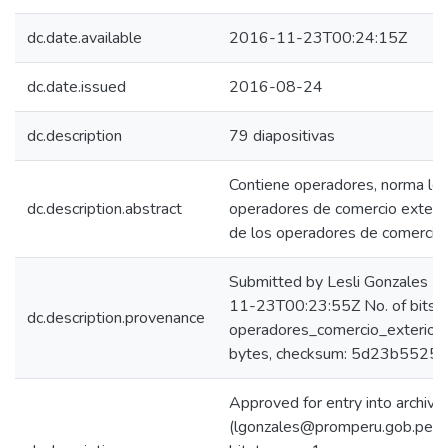
dc.date.available
2016-11-23T00:24:15Z
dc.date.issued
2016-08-24
dc.description
79 diapositivas
Contiene operadores, norma leg
dc.description.abstract
operadores de comercio exterior
de los operadores de comercio 
Submitted by Lesli Gonzales 
11-23T00:23:55Z No. of bitst
dc.description.provenance
operadores_comercio_exterior
bytes, checksum: 5d23b552
Approved for entry into archive
(lgonzales@promperu.gob.pe)