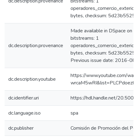
dc.description.provenance
bitstreams: 1
operadores_comercio_exterior
bytes, checksum: 5d23b552
Made available in DSpace on 
bitstreams: 1
dc.description.provenance
operadores_comercio_exterior
bytes, checksum: 5d23b552
Previous issue date: 2016-08
https://www.youtube.com/wat
dc.description.youtube
wrcaM5wRI&list=PLCPdoezf
dc.identifier.uri
https://hdl.handle.net/20.50
dc.language.iso
spa
dc.publisher
Comisión de Promoción del Perú