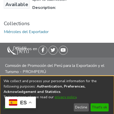
Available
Description:
Collections
Miércoles del Exportador
Siguenos en
Comisión de Promoción del Perú para la Exportación y el
Turismo - PROMPERÚ
We collect and process your personal information for the
Central telefónica: (511) 616 7300 / 616 7400 Calle Uno
following purposes:
Authentication, Preferences,
Oeste 50, Edificio Mincetur, Pisos 13 y 14, San Isidro -
Acknowledgement and Statistics
.
Lima
To learn more, please read our
privacy policy
.
ES
Customize
Decline
That's ok
Copyright 2025 PROMPERÚ