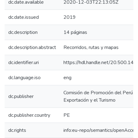
dc.date.available
2020-12-03T22:13:05Z
dc.date.issued
2019
dc.description
14 páginas
dc.description.abstract
Recorridos, rutas y mapas
dc.identifier.uri
https://hdl.handle.net/20.500.1
dc.language.iso
eng
Comisión de Promoción del Perú pa
dc.publisher
Exportación y el Turismo
dc.publisher.country
PE
dc.rights
info:eu-repo/semantics/openAcces