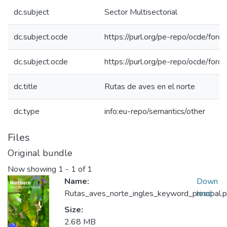
dc.subject
Sector Multisectorial
dc.subject.ocde
https://purl.org/pe-repo/ocde/for
dc.subject.ocde
https://purl.org/pe-repo/ocde/for
dc.title
Rutas de aves en el norte
dc.type
info:eu-repo/semantics/other
Files
Original bundle
Now showing
1 - 1 of 1
Name:
Down
Rutas_aves_norte_ingles_keyword_principal.p
load
Size:
2.68 MB