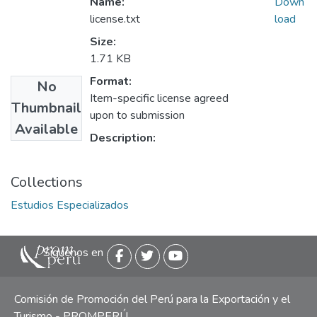
Name:
Down
license.txt
load
Size:
1.71 KB
Format:
No
Item-specific license agreed
Thumbnail
upon to submission
Available
Description:
Collections
Estudios Especializados
Siguenos en
Comisión de Promoción del Perú para la Exportación y el
Turismo - PROMPERÚ