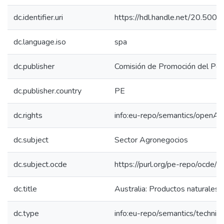
dc.identifier.uri
https://hdl.handle.net/20.50
dc.language.iso
spa
dc.publisher
Comisión de Promoción del Perú
dc.publisher.country
PE
dc.rights
info:eu-repo/semantics/openAc
dc.subject
Sector Agronegocios
dc.subject.ocde
https://purl.org/pe-repo/ocde/
dc.title
Australia: Productos naturales
dc.type
info:eu-repo/semantics/techni