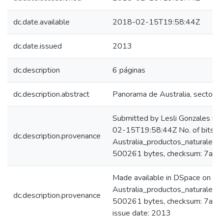
dc.date.available
2018-02-15T19:58:44Z
dc.date.issued
2013
dc.description
6 páginas
dc.description.abstract
Panorama de Australia, sector c
Submitted by Lesli Gonzales C
02-15T19:58:44Z No. of bitst
dc.description.provenance
Australia_productos_naturales
500261 bytes, checksum: 7
Made available in DSpace on 
Australia_productos_naturales
dc.description.provenance
500261 bytes, checksum: 7
issue date: 2013