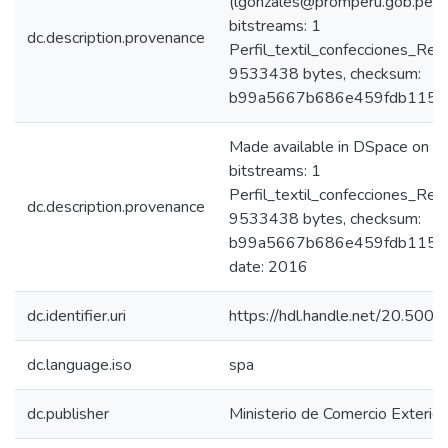
(lgonzales@promperu.gob.pe)
bitstreams: 1
dc.description.provenance
Perfil_textil_confecciones_Re
9533438 bytes, checksum:
b99a5667b686e459fdb115fc
Made available in DSpace on 
bitstreams: 1
Perfil_textil_confecciones_Re
dc.description.provenance
9533438 bytes, checksum:
b99a5667b686e459fdb115fc7
date: 2016
dc.identifier.uri
https://hdl.handle.net/20.50
dc.language.iso
spa
dc.publisher
Ministerio de Comercio Exterior