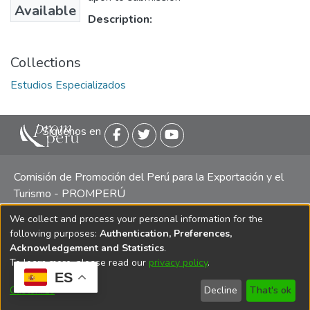
Available
Description:
Collections
Estudios Especializados
Siguenos en
Comisión de Promoción del Perú para la Exportación y el
Turismo - PROMPERÚ
We collect and process your personal information for the
Central telefónica: (511) 616 7300 / 616 7400 Calle Uno
following purposes:
Authentication, Preferences,
Oeste 50, Edificio Mincetur, Pisos 13 y 14, San Isidro -
Acknowledgement and Statistics
.
Lima
To learn more, please read our
privacy policy
.
ES
Customize
Decline
That's ok
Copyright 2025 PROMPERÚ