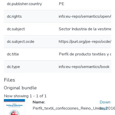
dc.publisher.country
PE
dc.rights
info:eu-repo/semantics/openAc
dc.subject
Sector Industria de la vestimen
dc.subject.ocde
https://purl.org/pe-repo/ocde/
dc.title
Perfil de producto textiles y c
dc.type
info:eu-repo/semantics/book
Files
Original bundle
Now showing
1 - 1 of 1
Name:
Down
Perfil_textil_confecciones_Reino_Unido_2016
load