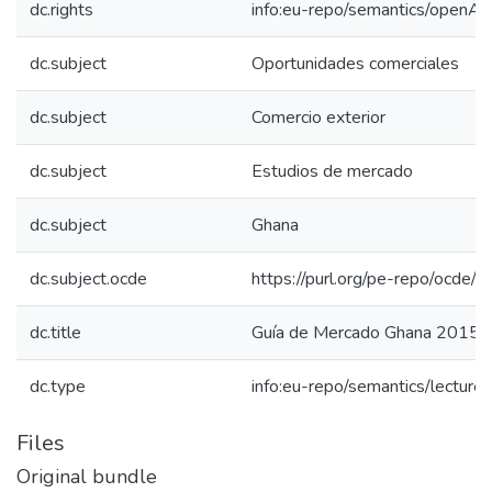
dc.rights
info:eu-repo/semantics/openAc
dc.subject
Oportunidades comerciales
dc.subject
Comercio exterior
dc.subject
Estudios de mercado
dc.subject
Ghana
dc.subject.ocde
https://purl.org/pe-repo/ocde/
dc.title
Guía de Mercado Ghana 2015
dc.type
info:eu-repo/semantics/lecture
Files
Original bundle