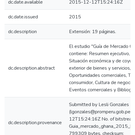
dc.date.available
2015-12-12T15:24:16Z
dc.date.issued
2015
dc.description
Extensión: 19 páginas.
El estudio "Guía de Mercado G
contiene: Resumen ejecutivo, In
Situación económica y de coyun
dc.description.abstract
exterior de bienes y servicios,
Oportunidades comerciales, Ten
consumidor, Cultura de negocios,
Eventos comerciales y Bibliogra
Submitted by Lesli Gonzales
(lgonzales@promperu.gob.pe)
12T15:24:16Z No. of bitstream
dc.description.provenance
Guia_mercado_ghana_2015_keyw
799309 bytes, checksum: