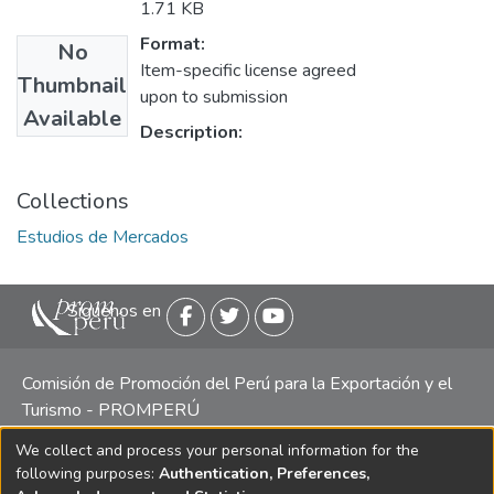
1.71 KB
Format:
No
Item-specific license agreed
Thumbnail
upon to submission
Available
Description:
Collections
Estudios de Mercados
Siguenos en
Comisión de Promoción del Perú para la Exportación y el
Turismo - PROMPERÚ
We collect and process your personal information for the
Central telefónica: (511) 616 7300 / 616 7400 Calle Uno
following purposes:
Authentication, Preferences,
Oeste 50, Edificio Mincetur, Pisos 13 y 14, San Isidro -