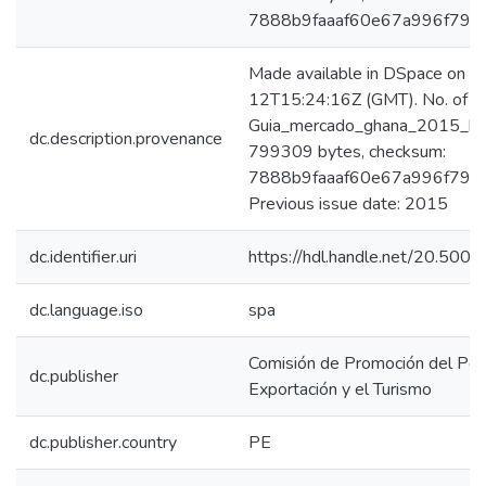
7888b9faaaf60e67a996f799
Made available in DSpace on 
12T15:24:16Z (GMT). No. of bi
Guia_mercado_ghana_2015_keyw
dc.description.provenance
799309 bytes, checksum:
7888b9faaaf60e67a996f799
Previous issue date: 2015
dc.identifier.uri
https://hdl.handle.net/20.500
dc.language.iso
spa
Comisión de Promoción del Perú
dc.publisher
Exportación y el Turismo
dc.publisher.country
PE