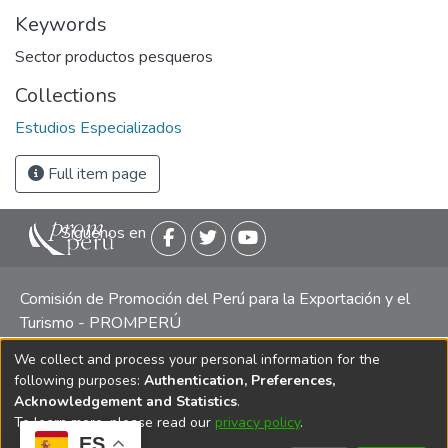
Keywords
Sector productos pesqueros
Collections
Estudios Especializados
Full item page
Siguenos en
Comisión de Promoción del Perú para la Exportación y el
Turismo - PROMPERÚ
We collect and process your personal information for the
Central telefónica: (511) 616 7300 / 616 7400 Calle Uno
following purposes:
Authentication, Preferences,
Oeste 50, Edificio Mincetur, Pisos 13 y 14, San Isidro -
Acknowledgement and Statistics
.
Lima
To learn more, please read our
privacy policy
.
ES