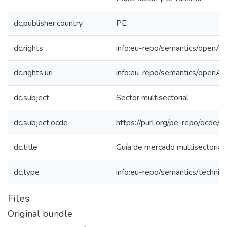
dc.publisher.country
PE
dc.rights
info:eu-repo/semantics/openAc
dc.rights.uri
info:eu-repo/semantics/openAc
dc.subject
Sector multisectorial
dc.subject.ocde
https://purl.org/pe-repo/ocde/
dc.title
Guía de mercado multisectorial
dc.type
info:eu-repo/semantics/techni
Files
Original bundle