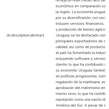
refleja un nivel medio-alto de d
económico en comparación con 
la región. La economía uruguaya
por su diversificación, con sect
incluyen servicios financieros, t
y producción de bienes agrícola
dc.description.abstract
Uruguay se ha destacado como 
principales exportadores de car
calidad, así como de productos
el país ha fomentado la industri
incluyendo software y servicios
cliente, lo que ha contribuido si
su economía. Uruguay también h
en políticas progresistas, como l
regulación de la marihuana, así 
aprobación del matrimonio entr
mismo sexo, lo que ha contribui
reputación como una nación libe
América del Sur. A pesar de su