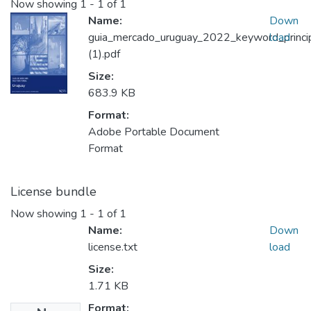
Now showing
1 - 1 of 1
Name:
Down
guia_mercado_uruguay_2022_keyword_princi
load
(1).pdf
Size:
683.9 KB
Format:
Adobe Portable Document
Format
License bundle
Now showing
1 - 1 of 1
Name:
Down
license.txt
load
Size:
1.71 KB
Format: