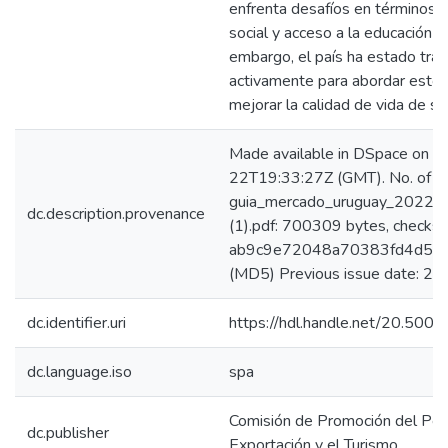
enfrenta desafíos en términos 
social y acceso a la educación de
embargo, el país ha estado tra
activamente para abordar esto
mejorar la calidad de vida de s
Made available in DSpace on 
22T19:33:27Z (GMT). No. of bi
guia_mercado_uruguay_2022_k
dc.description.provenance
(1).pdf: 700309 bytes, checks
ab9c9e72048a70383fd4d5b
(MD5) Previous issue date: 20
dc.identifier.uri
https://hdl.handle.net/20.50
dc.language.iso
spa
Comisión de Promoción del Perú
dc.publisher
Exportación y el Turismo