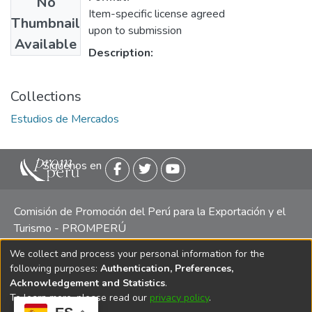
No
Item-specific license agreed
Thumbnail
upon to submission
Available
Description:
Collections
Estudios de Mercados
Siguenos en
Comisión de Promoción del Perú para la Exportación y el
Turismo - PROMPERÚ
We collect and process your personal information for the
Central telefónica: (511) 616 7300 / 616 7400 Calle Uno
following purposes:
Authentication, Preferences,
Oeste 50, Edificio Mincetur, Pisos 13 y 14, San Isidro -
Acknowledgement and Statistics
.
Lima
To learn more, please read our
privacy policy
.