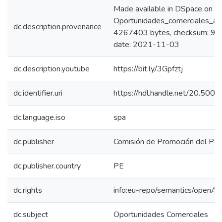
Made available in DSpace on 
Oportunidades_comerciales_as
dc.description.provenance
4267403 bytes, checksum: 9
date: 2021-11-03
dc.description.youtube
https://bit.ly/3Gpfztj
dc.identifier.uri
https://hdl.handle.net/20.50
dc.language.iso
spa
dc.publisher
Comisión de Promoción del Perú
dc.publisher.country
PE
dc.rights
info:eu-repo/semantics/openAc
dc.subject
Oportunidades Comerciales