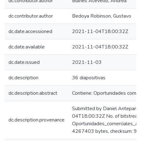
dc.contributor.author
Bulnes Acevedo, Andrea
dc.contributor.author
Bedoya Robinson, Gustavo
dc.date.accessioned
2021-11-04T18:00:32Z
dc.date.available
2021-11-04T18:00:32Z
dc.date.issued
2021-11-03
dc.description
36 diapositivas
dc.description.abstract
Contiene: Oportunidades comerc
Submitted by Daniel Anteparr
04T18:00:32Z No. of bitstream
dc.description.provenance
Oportunidades_comerciales_as
4267403 bytes, checksum: 