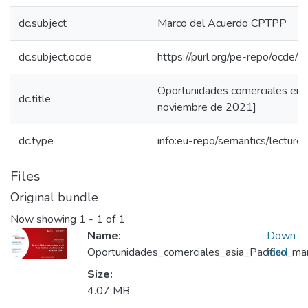
dc.subject
Marco del Acuerdo CPTPP
dc.subject.ocde
https://purl.org/pe-repo/ocde/
Oportunidades comerciales en e
dc.title
noviembre de 2021]
dc.type
info:eu-repo/semantics/lecture
Files
Original bundle
Now showing
1 - 1 of 1
Name:
Down
Oportunidades_comerciales_asia_Pacifico_m
load
Size:
4.07 MB