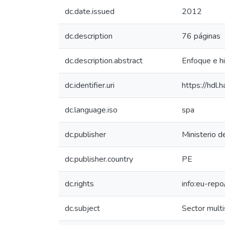
dc.date.issued
2012
dc.description
76 páginas
dc.description.abstract
Enfoque e hi
dc.identifier.uri
https://hdl
dc.language.iso
spa
dc.publisher
Ministerio d
dc.publisher.country
PE
dc.rights
info:eu-rep
dc.subject
Sector multi