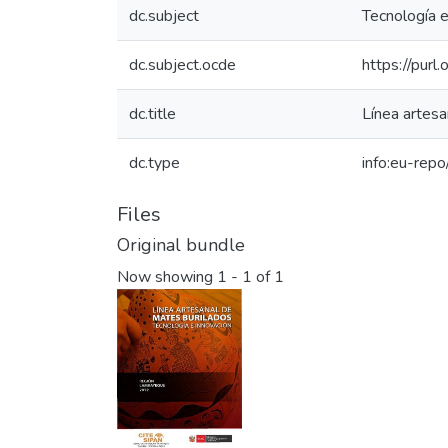
dc.subject
Tecnología 
dc.subject.ocde
https://purl
dc.title
Línea artes
dc.type
info:eu-rep
Files
Original bundle
Now showing
1 - 1 of 1