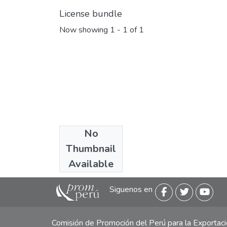
License bundle
Now showing
1 - 1 of 1
No
Collections
Thumbnail
Libros y guías
Available
Siguenos en
Comisión de Promoción del Perú para la Exporta