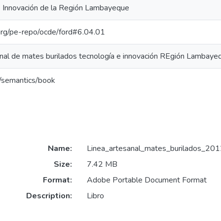
e Innovación de la Región Lambayeque
.org/pe-repo/ocde/ford#6.04.01
anal de mates burilados tecnología e innovación REgión Lambay
o/semantics/book
Name:
Linea_artesanal_mates_burilados_201
Size:
7.42 MB
Format:
Adobe Portable Document Format
Description:
Libro