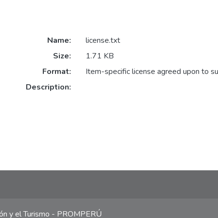
Name:
license.txt
Size:
1.71 KB
Format:
Item-specific license agreed upon to s
Description:
ción y el Turismo - PROMPERÚ