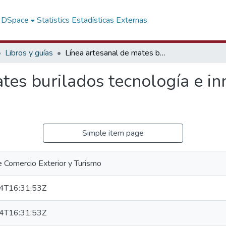
f DSpace
Statistics
Estadísticas Externas
Libros y guías
Línea artesanal de mates burilados tecnología e innovación REgión Lambayeque 2012
tes burilados tecnología e i
Simple item page
e Comercio Exterior y Turismo
4T16:31:53Z
4T16:31:53Z