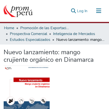
(current)
Log In
Communities & Collections
Home
Promoción de las Exportaciones
All of DSpace
Prospectiva Comercial
Inteligencia de Mercados
Estudios Especializados
Nuevo lanzamiento: mango crujiente orgánico en Dinamarca
Statistics
Estadísticas Externas
Nuevo lanzamiento: mango
crujiente orgánico en Dinamarca