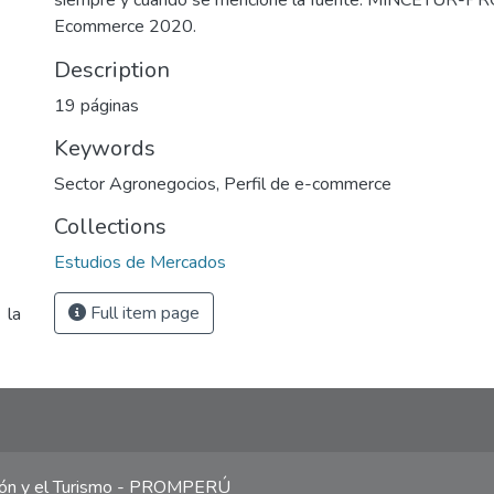
siempre y cuando se mencione la fuente: MINCETUR-P
Ecommerce 2020.
Description
19 páginas
Keywords
Sector Agronegocios
,
Perfil de e-commerce
Collections
Estudios de Mercados
Full item page
 la
ción y el Turismo - PROMPERÚ