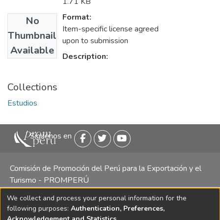
1.71 KB
Format:
No
Item-specific license agreed
Thumbnail
upon to submission
Available
Description:
Collections
Estudios
Siguenos en
Comisión de Promoción del Perú para la Exportación y el
Turismo - PROMPERÚ
We collect and process your personal information for the
Central telefónica: (511) 616 7300 / 616 7400 Calle Uno
following purposes:
Authentication, Preferences,
Oeste 50, Edificio Mincetur, Pisos 13 y 14, San Isidro -
Acknowledgement and Statistics
.