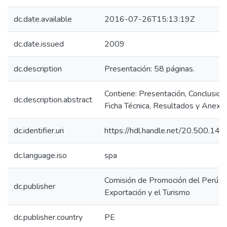
dc.date.available
2016-07-26T15:13:19Z
dc.date.issued
2009
dc.description
Presentación: 58 páginas.
Contiene: Presentación, Conclusion
dc.description.abstract
Ficha Técnica, Resultados y Anexos
dc.identifier.uri
https://hdl.handle.net/20.500.14
dc.language.iso
spa
Comisión de Promoción del Perú pa
dc.publisher
Exportación y el Turismo
dc.publisher.country
PE