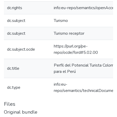
dc.rights
info:eu-repo/semantics/openAcces
dc.subject
Turismo
dc.subject
Turismo receptor
https://purl.org/pe-
dc.subject.ocde
repo/ocde/ford#5.02.00
Perfil del Potencial Turista Colomb
dc.title
para el Perú
info:eu-
dc.type
repo/semantics/technicalDocument
Files
Original bundle