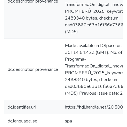
dc.description.provenance
TransformaciOn_digital_innovac
PROMPERÚ_2025_keyword_prin
2489340 bytes, checksum:
dad03860e63b16f56a7366f
(MD5)
Made available in DSpace on 
30T14:54:42Z (GMT). No. of bi
Programa-
TransformaciOn_digital_innovac
dc.description.provenance
PROMPERÚ_2025_keyword_prin
2489340 bytes, checksum:
dad03860e63b16f56a7366f
(MD5) Previous issue date: 2
dc.identifier.uri
https://hdl.handle.net/20.50
dc.language.iso
spa