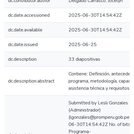
dc.contributor.author
Delgado Carrasco, Jocelyn
dc.date.accessioned
2025-06-30T14:54:42Z
dc.date.available
2025-06-30T14:54:42Z
dc.date.issued
2025-06-25
dc.description
33 diapositivas
Contiene: Definición, anteceden
dc.description.abstract
programa, metodología, capacita
asistencia técnica y requisitos.
Submitted by Lesli Gonzales C
(Administrador)
(lgonzales@promperu.gob.pe) 
06-30T14:54:42Z No. of bitst
Programa-