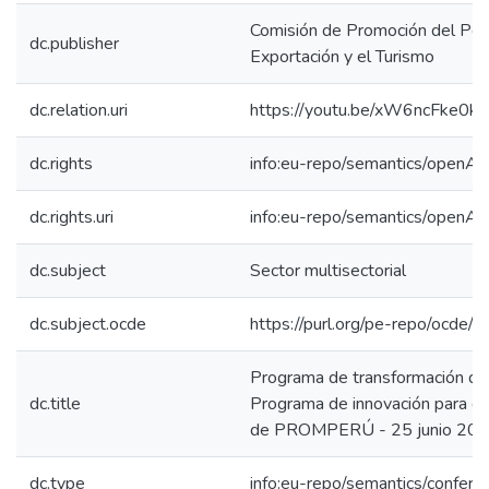
Comisión de Promoción del Perú
dc.publisher
Exportación y el Turismo
dc.relation.uri
https://youtu.be/xW6ncFke0kg
dc.rights
info:eu-repo/semantics/openAc
dc.rights.uri
info:eu-repo/semantics/openAc
dc.subject
Sector multisectorial
dc.subject.ocde
https://purl.org/pe-repo/ocde/
Programa de transformación digi
dc.title
Programa de innovación para e
de PROMPERÚ - 25 junio 20
dc.type
info:eu-repo/semantics/confer