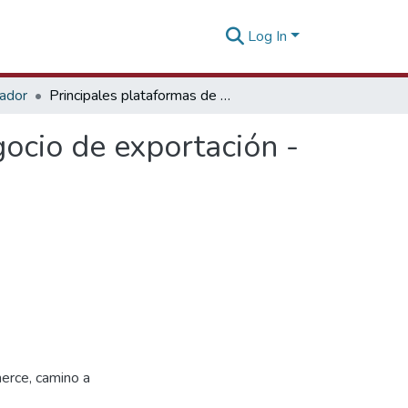
Log In
tador
Principales plataformas de eCommerce para tu negocio de exportación - 19 noviembre 2025
ocio de exportación -
merce, camino a