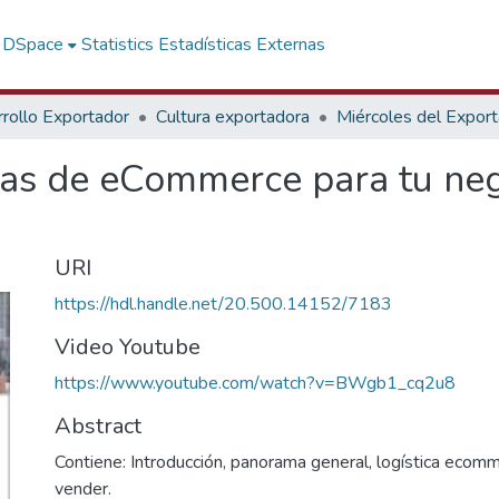
f DSpace
Statistics
Estadísticas Externas
rollo Exportador
Cultura exportadora
Miércoles del Expor
mas de eCommerce para tu neg
URI
https://hdl.handle.net/20.500.14152/7183
Video Youtube
https://www.youtube.com/watch?v=BWgb1_cq2u8
Abstract
Contiene: Introducción, panorama general, logística ecom
vender.