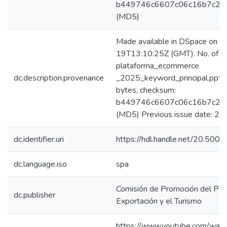
b449746c6607c06c16b7c21
(MD5)
Made available in DSpace on 
19T13:10:25Z (GMT). No. of bi
plataforma_ecommerce
dc.description.provenance
_2025_keyword_principal.ppt
bytes, checksum:
b449746c6607c06c16b7c21
(MD5) Previous issue date: 2
dc.identifier.uri
https://hdl.handle.net/20.50
dc.language.iso
spa
Comisión de Promoción del Perú
dc.publisher
Exportación y el Turismo
https://www.youtube.com/watc