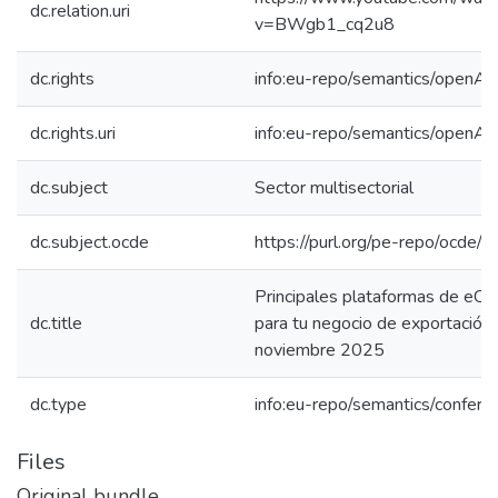
dc.relation.uri
v=BWgb1_cq2u8
dc.rights
info:eu-repo/semantics/openAc
dc.rights.uri
info:eu-repo/semantics/openAc
dc.subject
Sector multisectorial
dc.subject.ocde
https://purl.org/pe-repo/ocde/
Principales plataformas de eC
dc.title
para tu negocio de exportación
noviembre 2025
dc.type
info:eu-repo/semantics/confer
Files
Original bundle