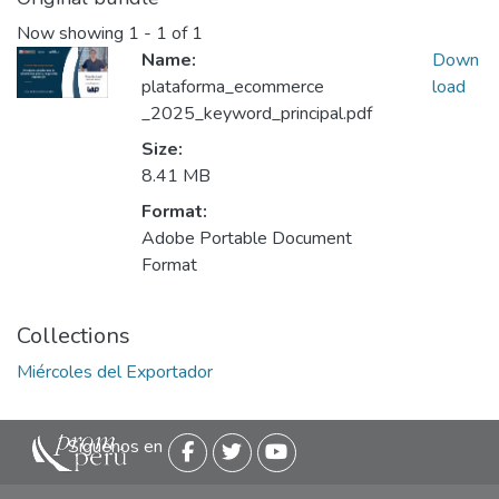
Now showing
1 - 1 of 1
Name:
Down
plataforma_ecommerce
load
_2025_keyword_principal.pdf
Size:
8.41 MB
Format:
Adobe Portable Document
Format
Collections
Miércoles del Exportador
Siguenos en