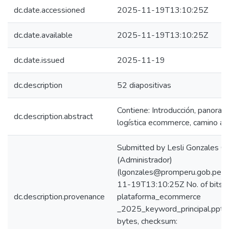
dc.date.accessioned
2025-11-19T13:10:25Z
dc.date.available
2025-11-19T13:10:25Z
dc.date.issued
2025-11-19
dc.description
52 diapositivas
Contiene: Introducción, panoram
dc.description.abstract
logística ecommerce, camino a 
Submitted by Lesli Gonzales C
(Administrador)
(lgonzales@promperu.gob.pe) 
11-19T13:10:25Z No. of bitst
dc.description.provenance
plataforma_ecommerce
_2025_keyword_principal.ppt
bytes, checksum: