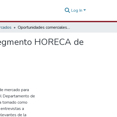
Log In
rcados
Oportunidades comerciales para alimentos en el segmento HORECA de Singapur y Malasia
 segmento HORECA de
 de mercado para
 el Departamento de
ha tomado como
 entrevistas a
elevantes de la