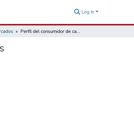
Log In
rcados
Perfil del consumidor de café en los países nordicos
s