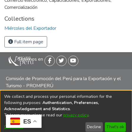
Comercio electrónico
,
Capacitaciones
,
Exportaciones
,
Comercialización
Collections
Miércoles del Exportador
Full item page
Siguenos en
Comisión de Promoción del Perú para la Exportación y el
Turismo - PROMPERÚ
We collect and process your personal information for the
Central telefónica: (511) 616 7300 / 616 7400 Calle Uno
following purposes:
Authentication, Preferences,
Oeste 50, Edificio Mincetur, Pisos 13 y 14, San Isidro -
Acknowledgement and Statistics
.
Lima
To learn more, please read our
privacy policy
.
ES
Customize
Decline
That's ok
Copyright 2025 PROMPERÚ