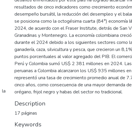
desafíos enfrentados por este país ha logrado alcanzar m
resultados de cinco indicadores como crecimiento económico
desempeño bursátil, la reducción del desempleo y el bala
se posiciona como la octogésima cuarta (84°) economía li
2024, de acuerdo con el Fraser Institute, detrás de San V
Granadinas y Montenegro. La economía colombiana crec
durante el 2024 debido a los siguientes sectores como la 
ganadería, caza, silvicultura y pesca, que crecieron un 8,1
puntos porcentuales al valor agregado del PIB. El comerc
Perú y Colombia sumó US$ 2 381 millones en 2024. Las
peruanas a Colombia alcanzaron los US$ 935 millones en 
representó una tasa de crecimiento promedio anual de 7.
cinco años, como consecuencia de una mayor demanda de frij
 la
orégano, frijol negro y habas del sector no tradicional.
Description
17 páginas
Keywords