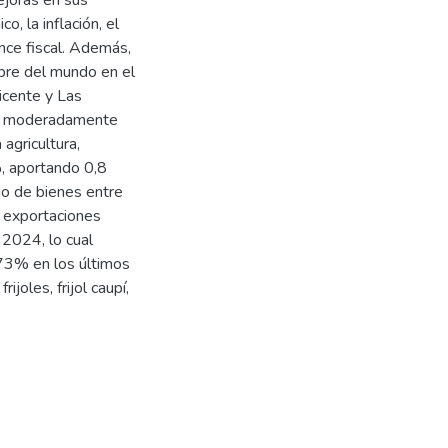
ejoras en sus
, la inflación, el
nce fiscal. Además,
bre del mundo en el
icente y Las
ió moderadamente
agricultura,
%, aportando 0,8
io de bienes entre
 exportaciones
2024, lo cual
73% en los últimos
oles, frijol caupí,