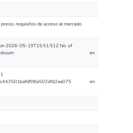
precio, requisitos de acceso al mercado
) on 2026-05-19T15:51:51Z No. of
ecksum:
en
 1
bed6c443501bafdf08a502dfd2aa075
en