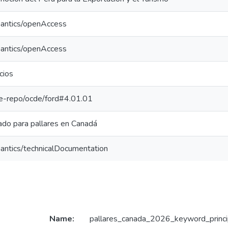
mantics/openAccess
mantics/openAccess
cios
/pe-repo/ocde/ford#4.01.01
ado para pallares en Canadá
antics/technicalDocumentation
Name:
pallares_canada_2026_keyword_princi