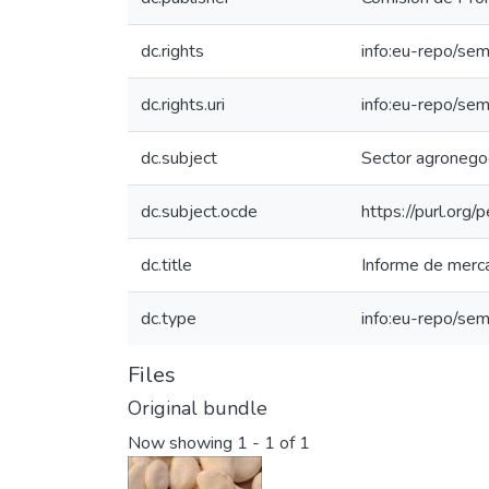
dc.rights
info:eu-repo/se
dc.rights.uri
info:eu-repo/se
dc.subject
Sector agronego
dc.subject.ocde
https://purl.org
dc.title
Informe de merc
dc.type
info:eu-repo/sem
Files
Original bundle
Now showing
1 - 1 of 1