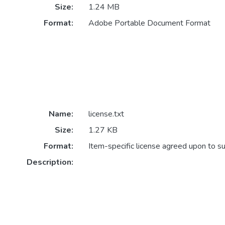
Size:
1.24 MB
Format:
Adobe Portable Document Format
Name:
license.txt
Size:
1.27 KB
Format:
Item-specific license agreed upon to s
Description: