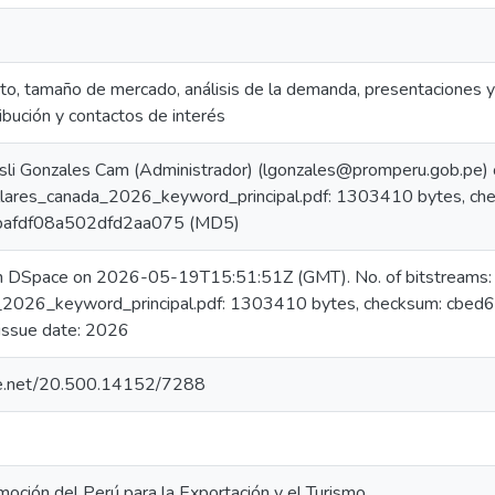
to, tamaño de mercado, análisis de la demanda, presentaciones y 
ribución y contactos de interés
sli Gonzales Cam (Administrador) (lgonzales@promperu.gob.pe
allares_canada_2026_keyword_principal.pdf: 1303410 bytes, ch
afdf08a502dfd2aa075 (MD5)
in DSpace on 2026-05-19T15:51:51Z (GMT). No. of bitstreams:
a_2026_keyword_principal.pdf: 1303410 bytes, checksum: c
issue date: 2026
dle.net/20.500.14152/7288
oción del Perú para la Exportación y el Turismo