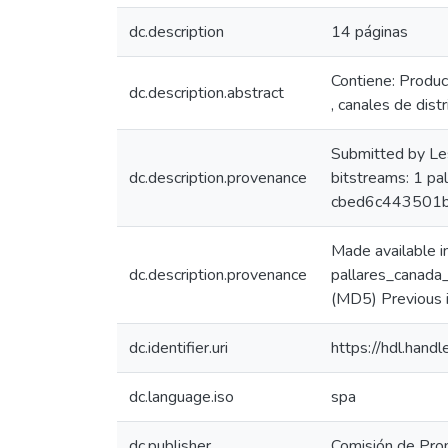
dc.description
14 páginas
Contiene: Produc
dc.description.abstract
, canales de dist
Submitted by Le
dc.description.provenance
bitstreams: 1 p
cbed6c443501b
Made available 
dc.description.provenance
pallares_canad
(MD5) Previous 
dc.identifier.uri
https://hdl.han
dc.language.iso
spa
dc.publisher
Comisión de Prom