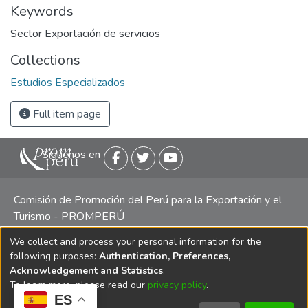
Keywords
Sector Exportación de servicios
Collections
Estudios Especializados
Full item page
Siguenos en
Comisión de Promoción del Perú para la Exportación y el
Turismo - PROMPERÚ
We collect and process your personal information for the
Central telefónica: (511) 616 7300 / 616 7400 Calle Uno
following purposes:
Authentication, Preferences,
Oeste 50, Edificio Mincetur, Pisos 13 y 14, San Isidro -
Acknowledgement and Statistics
.
Lima
To learn more, please read our
privacy policy
.
ES