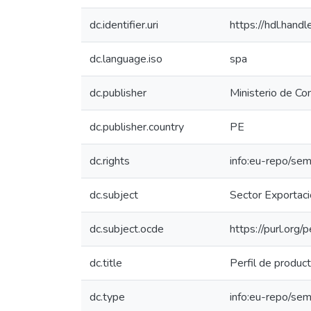
dc.identifier.uri
https://hdl.han
dc.language.iso
spa
dc.publisher
Ministerio de Co
dc.publisher.country
PE
dc.rights
info:eu-repo/se
dc.subject
Sector Exportaci
dc.subject.ocde
https://purl.org
dc.title
Perfil de produc
dc.type
info:eu-repo/se