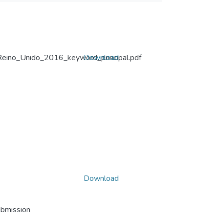
Reino_Unido_2016_keyword_principal.pdf
Download
Download
ubmission