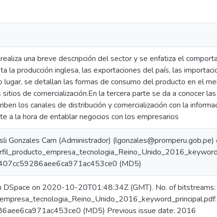
 realiza una breve descripción del sector y se enfatiza el compor
ta la producción inglesa, las exportaciones del país, las import
 lugar, se detallan las formas de consumo del producto en el mer
s sitios de comercialización.En la tercera parte se da a conocer la
ben los canales de distribución y comercialización con la informa
te a la hora de entablar negocios con los empresarios
sli Gonzales Cam (Administrador) (lgonzales@promperu.gob.pe
erfil_producto_empresa_tecnologia_Reino_Unido_2016_keyword_
0f407cc59286aee6ca971ac453ce0 (MD5)
in DSpace on 2020-10-20T01:48:34Z (GMT). No. of bitstreams:
_empresa_tecnologia_Reino_Unido_2016_keyword_principal.pdf
6aee6ca971ac453ce0 (MD5) Previous issue date: 2016