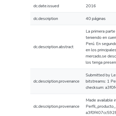
dc.date.issued
2016
dc.description
40 páginas
La primera parte
teniendo en cuen
Perú. En segundo
dc.description.abstract
en los principale
mercado,se descri
los tenga presen
Submitted by Le
dc.description.provenance
bitstreams: 1 P
checksum: a3f
Made available 
dc.description.provenance
Perfil_producto
a3f0f407cc5928